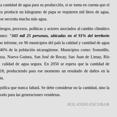
a cantidad de agua para su producción, si se toma en cuenta que el
ra producir un kilogramo de papa se requieren mil litros de agua,
z se necesita mucha más agua.
sgos, procesos, políticas y actores asociados al cambio climático
ntes: “
343 mil 25 personas, ubicadas en el 91% del territorio
o informe, en 96 municipios del país la calidad y cantidad de agua
l 46% de la población nicaragüense. Municipios como: Somotillo,
nza, Nueva Guinea, San José de Bocay, San Juan de Limay, Río
ja calidad de agua segura. En 2050 se espera que la cantidad de
 118, produciendo para ese momento un resultado de daños en la
ón.
gnifica que nunca faltará. Se debe considerar no la cantidad, sino la
todo para las generaciones venideras.
ROLANDO ESCOBAR