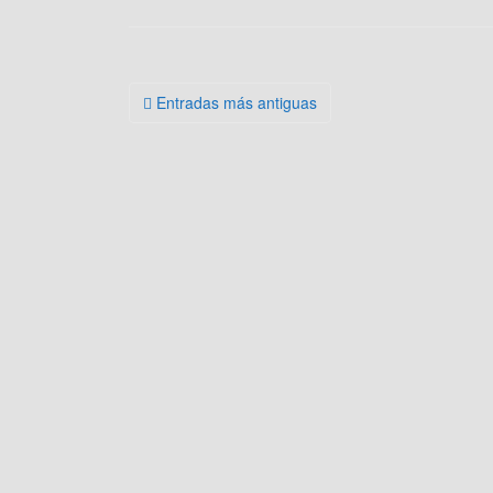
Navegación
Entradas más antiguas
de
entradas