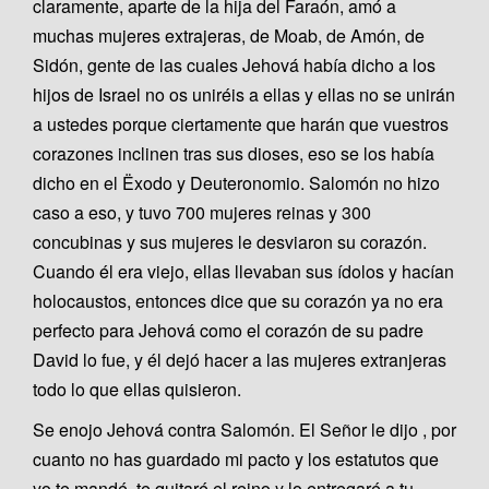
claramente, aparte de la hija del Faraón, amó a
muchas mujeres extrajeras, de Moab, de Amón, de
Sidón, gente de las cuales Jehová había dicho a los
hijos de Israel no os uniréis a ellas y ellas no se unirán
a ustedes porque ciertamente que harán que vuestros
corazones inclinen tras sus dioses, eso se los había
dicho en el Ëxodo y Deuteronomio. Salomón no hizo
caso a eso, y tuvo 700 mujeres reinas y 300
concubinas y sus mujeres le desviaron su corazón.
Cuando él era viejo, ellas llevaban sus ídolos y hacían
holocaustos, entonces dice que su corazón ya no era
perfecto para Jehová como el corazón de su padre
David lo fue, y él dejó hacer a las mujeres extranjeras
todo lo que ellas quisieron.
Se enojo Jehová contra Salomón. El Señor le dijo , por
cuanto no has guardado mi pacto y los estatutos que
yo te mandé, te quitaré el reino y lo entregaré a tu