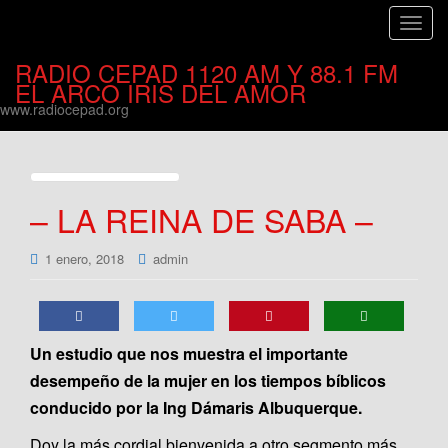
C
a
RADIO CEPAD 1120 AM Y 88.1 FM
m
EL ARCO IRIS DEL AMOR
b
www.radiocepad.org
i
a
r
n
– LA REINA DE SABA –
a
v
e
1 enero, 2018
admin
g
a
c
i
Un estudio que nos muestra el importante
ó
desempeño de la mujer en los tiempos bíblicos
n
conducido por la Ing Dámaris Albuquerque.
Doy la más cordial bienvenida a otro segmento más