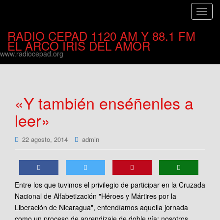
C
a
RADIO CEPAD 1120 AM Y 88.1 FM
m
EL ARCO IRIS DEL AMOR
b
www.radiocepad.org
i
a
r
n
«Y también enséñenles a
a
leer»
v
e
g
22 agosto, 2014
admin
a
c
i
ó
Entre los que tuvimos el privilegio de participar en la Cruzada
n
Nacional de Alfabetización "Héroes y Mártires por la
Liberación de Nicaragua", entendíamos aquella jornada
como un proceso de aprendizaje de doble vía: nosotros